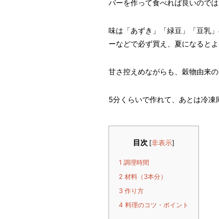
バーを作って食べれば良いのでは
味は「あずき」「緑豆」「豆乳」
ーなどで必ず買え、夏になるとよ
甘さ控えめながらも、穀物由来の
5分くらいで作れて、あとは冷凍
目次
[
非表示
]
1
調理時間
2
材料（3本分）
3
作り方
4
料理のコツ・ポイント